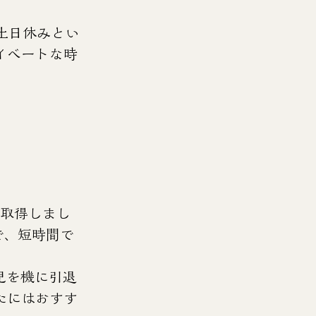
土日休みとい
イベートな時
。
を取得しまし
で、短時間で
児を機に引退
たにはおすす