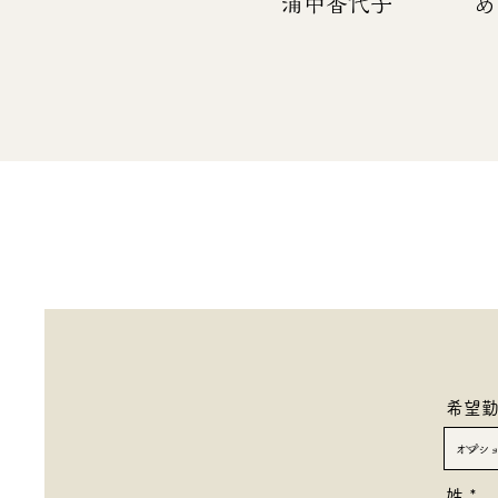
​浦中香代子
め
希望
姓