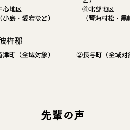
ど）
②中心地区
​④北部地区
（小島・愛宕など）
（琴海村松・黒
西彼杵郡
時津町（全域対象）
②長与町（全域対
​先輩の声