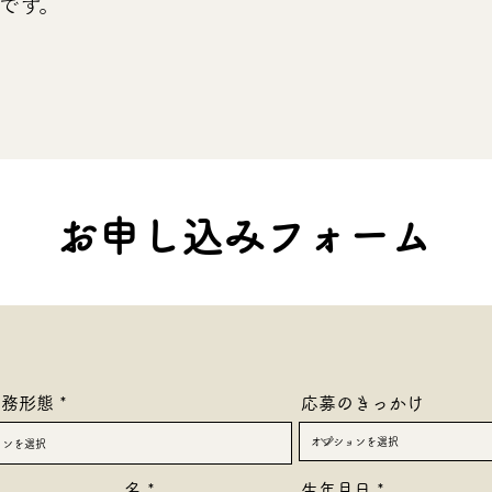
です。
​お申し込みフォーム
勤務形態
応募のきっかけ
r
名
生年月日
*