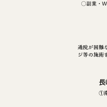
​ 〇副業・
​通院が困
ジ等の施術
長
①