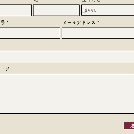
e
q
u
i
番号
メールアドレス
r
e
d
セージ