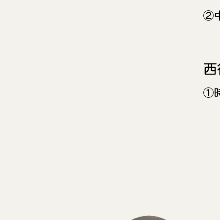
​
​
​
①