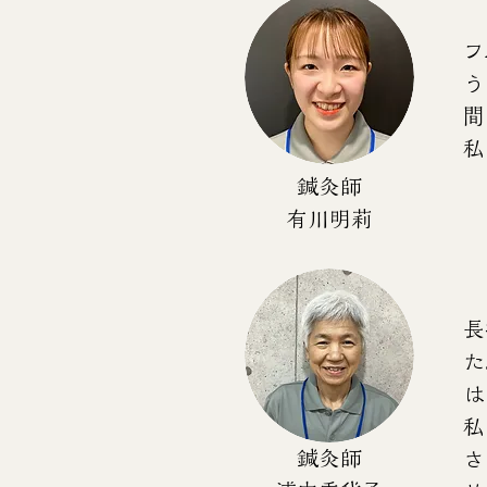
フ
う
間
私
鍼灸師
​有川明莉
長
た
は
​
鍼灸師
さ