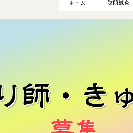
ホーム
訪問鍼灸
はり師・き
​募集