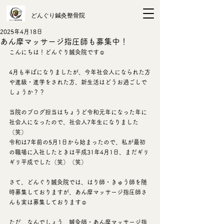
​どんぐり鍼灸整骨院
2025年4月18日
あん摩マッサージ指圧師も募集中！
こんにちは！どんぐり鍼灸院です☺
4月も半ばになりましたが、今年社会人になられた方
や進級・進学をされた方、新生活はどうお過ごしで
しょうか？？
当院のブログ担当はちょうど令和元年になった年に
社会人になったので、社会人7年生になりました
（笑）
令和は7年前の5月1日から始まったので、私が最初
の職場に入社したときは平成31年4月1日、まだギリ
ギリ平成でした（笑）（笑）
さて、どんぐり鍼灸院では、はり師・きゅう師を随
時募集しておりますが、あん摩マッサージ指圧師さ
んも実は募集しております☺
ただ、なんでしょう、鍼灸師・あん摩マッサージ指