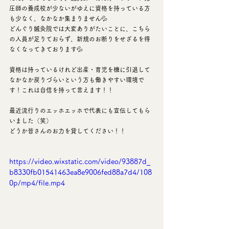
圧師の養成校が少ないがゆえに資格を持っている方
も少なく、なかなか集まりません💦
どんぐり鍼灸院では大変ありがたいことに、こちら
の人員が足りておらず、新規のお断りをせざるを得
なくなってきております💦
資格は持っているけれど出産・育児を機に引退して
なかなか戻りづらいという方も働きやすい環境で
す！これは自信を持って言えます！！
最近流行りのエッホエッホで代表にも宣伝してもら
いました（笑）
どうか皆さんのお力を貸してください！！
https://video.wixstatic.com/video/93887d_
b8330fb01541463ea8e9006fed88a7d4/108
0p/mp4/file.mp4